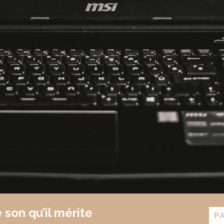
 son qu’il mérite
P